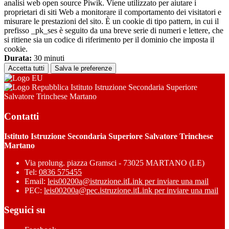
analisi web open source Piwik. Viene utilizzato per aiutare i
proprietari di siti Web a monitorare il comportamento dei visitatori e
misurare le prestazioni del sito. È un cookie di tipo pattern, in cui il
prefisso _pk_ses è seguito da una breve serie di numeri e lettere, che
si ritiene sia un codice di riferimento per il dominio che imposta il
cookie.
Durata:
30 minuti
Accetta tutti
Salva le preferenze
Istituto Istruzione Secondaria Superiore
Salvatore Trinchese Martano
Contatti
Istituto Istruzione Secondaria Superiore Salvatore Trinchese
Martano
Via prolung. piazza Gramsci - 73025 MARTANO (LE)
Tel:
0836 575455
Email:
leis00200a@istruzione.it
Link per inviare una mail
PEC:
leis00200a@pec.istruzione.it
Link per inviare una mail
Seguici su