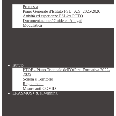
Premessa
Piano Generale d'Istituto FSL - A.S. 2025/2026
Attività ed esperienze FSL/ex PCTO
Documentazione / Guide ed Allegati
Modulistica
Istituto
PTOF - Piano Triennale dell'Offerta Formativa 2022-
2025
Scuola e Territorio
Regolamenti
Misure anti-COVID
ERASMUS+ & eTwinning