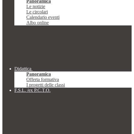
Panoramica
Le notizie
Le circolari
Calendario eventi
Albo online
Didattica
Panoramica
Offerta formativa
I progetti delle classi
F.S.L. /ex P.C.T.O.