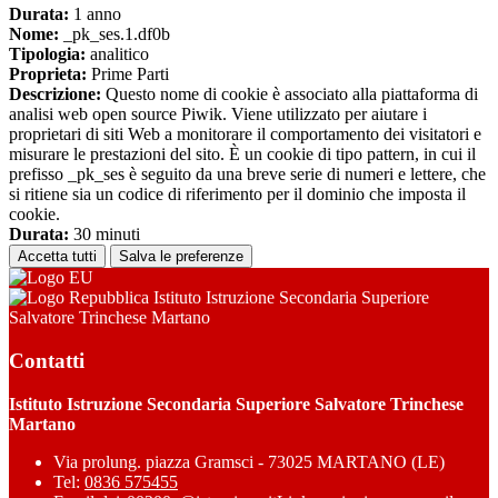
Durata:
1 anno
Nome:
_pk_ses.1.df0b
Tipologia:
analitico
Proprieta:
Prime Parti
Descrizione:
Questo nome di cookie è associato alla piattaforma di
analisi web open source Piwik. Viene utilizzato per aiutare i
proprietari di siti Web a monitorare il comportamento dei visitatori e
misurare le prestazioni del sito. È un cookie di tipo pattern, in cui il
prefisso _pk_ses è seguito da una breve serie di numeri e lettere, che
si ritiene sia un codice di riferimento per il dominio che imposta il
cookie.
Durata:
30 minuti
Accetta tutti
Salva le preferenze
Istituto Istruzione Secondaria Superiore
Salvatore Trinchese Martano
Contatti
Istituto Istruzione Secondaria Superiore Salvatore Trinchese
Martano
Via prolung. piazza Gramsci - 73025 MARTANO (LE)
Tel:
0836 575455