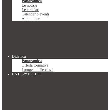
Panoramica
Le notizie
Le circolari
Calendario eventi
Albo online
Didattica
Panoramica
Offerta formativa
I progetti delle classi
F.S.L. /ex P.C.T.O.