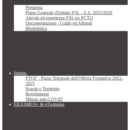
Premessa
Piano Generale d'Istituto FSL - A.S. 2025/2026
Attività ed esperienze FSL/ex PCTO
Documentazione / Guide ed Allegati
Modulistica
Istituto
PTOF - Piano Triennale dell'Offerta Formativa 2022-
2025
Scuola e Territorio
Regolamenti
Misure anti-COVID
ERASMUS+ & eTwinning