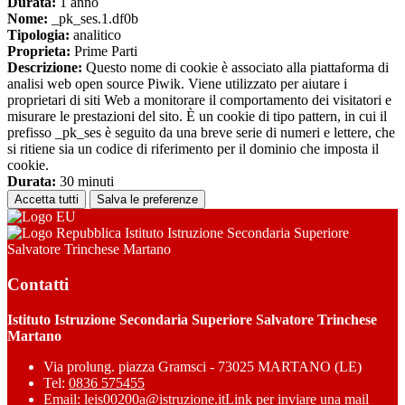
Durata:
1 anno
Nome:
_pk_ses.1.df0b
Tipologia:
analitico
Proprieta:
Prime Parti
Descrizione:
Questo nome di cookie è associato alla piattaforma di
analisi web open source Piwik. Viene utilizzato per aiutare i
proprietari di siti Web a monitorare il comportamento dei visitatori e
misurare le prestazioni del sito. È un cookie di tipo pattern, in cui il
prefisso _pk_ses è seguito da una breve serie di numeri e lettere, che
si ritiene sia un codice di riferimento per il dominio che imposta il
cookie.
Durata:
30 minuti
Accetta tutti
Salva le preferenze
Istituto Istruzione Secondaria Superiore
Salvatore Trinchese Martano
Contatti
Istituto Istruzione Secondaria Superiore Salvatore Trinchese
Martano
Via prolung. piazza Gramsci - 73025 MARTANO (LE)
Tel:
0836 575455
Email:
leis00200a@istruzione.it
Link per inviare una mail