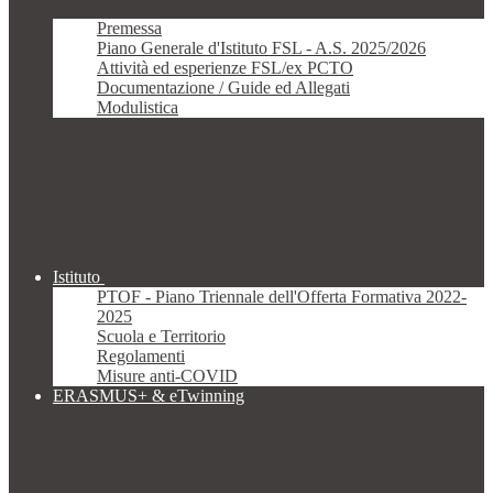
Premessa
Piano Generale d'Istituto FSL - A.S. 2025/2026
Attività ed esperienze FSL/ex PCTO
Documentazione / Guide ed Allegati
Modulistica
Istituto
PTOF - Piano Triennale dell'Offerta Formativa 2022-
2025
Scuola e Territorio
Regolamenti
Misure anti-COVID
ERASMUS+ & eTwinning