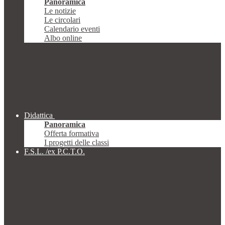
Panoramica
Le notizie
Le circolari
Calendario eventi
Albo online
Didattica
Panoramica
Offerta formativa
I progetti delle classi
F.S.L. /ex P.C.T.O.