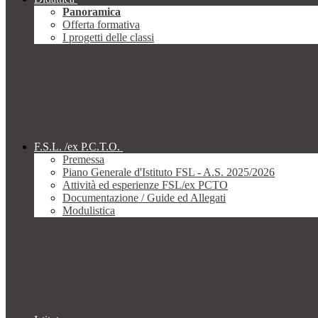
Panoramica
Offerta formativa
I progetti delle classi
F.S.L. /ex P.C.T.O.
Premessa
Piano Generale d'Istituto FSL - A.S. 2025/2026
Attività ed esperienze FSL/ex PCTO
Documentazione / Guide ed Allegati
Modulistica