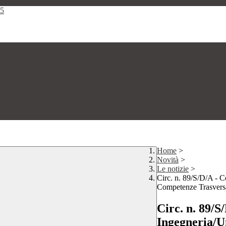
25
Home
>
Novità
>
Le notizie
>
Circ. n. 89/S/D/A - C
Competenze Trasversal
Circ. n. 89/S
Ingegneria/U