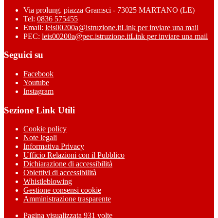
Via prolung. piazza Gramsci - 73025 MARTANO (LE)
Tel:
0836 575455
Email:
leis00200a@istruzione.it
Link per inviare una mail
PEC:
leis00200a@pec.istruzione.it
Link per inviare una mail
Seguici su
Facebook
Youtube
Instagram
Sezione Link Utili
Cookie policy
Note legali
Informativa Privacy
Ufficio Relazioni con il Pubblico
Dichiarazione di accessibilità
Obiettivi di accessibilità
Whistleblowing
Gestione consensi cookie
Amministrazione trasparente
Pagina visualizzata
931
volte