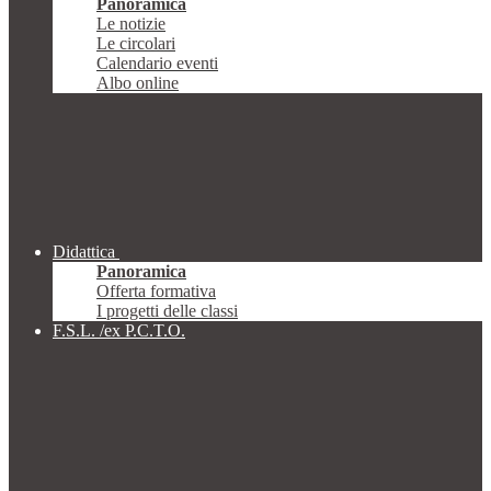
Panoramica
Le notizie
Le circolari
Calendario eventi
Albo online
Didattica
Panoramica
Offerta formativa
I progetti delle classi
F.S.L. /ex P.C.T.O.