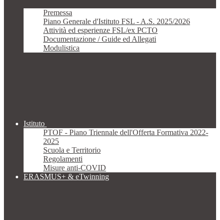
Premessa
Piano Generale d'Istituto FSL - A.S. 2025/2026
Attività ed esperienze FSL/ex PCTO
Documentazione / Guide ed Allegati
Modulistica
Istituto
PTOF - Piano Triennale dell'Offerta Formativa 2022-
2025
Scuola e Territorio
Regolamenti
Misure anti-COVID
ERASMUS+ & eTwinning