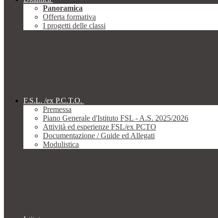
Panoramica
Offerta formativa
I progetti delle classi
F.S.L. /ex P.C.T.O.
Premessa
Piano Generale d'Istituto FSL - A.S. 2025/2026
Attività ed esperienze FSL/ex PCTO
Documentazione / Guide ed Allegati
Modulistica