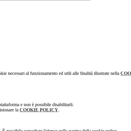
kie necessari al funzionamento ed utili alle finalità illustrate nella
COO
attaforma e non è possibile disabilitarli.
isionare la
COOKIE POLICY
.
 È possibile consultare l'elenco nella pagina della cookie policy.