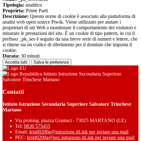
Tipologia:
analitico
Proprieta:
Prime Parti
Descrizione:
Questo nome di cookie è associato alla piattaforma di
analisi web open source Piwik. Viene utilizzato per aiutare i
proprietari di siti Web a monitorare il comportamento dei visitatori e
misurare le prestazioni del sito. È un cookie di tipo pattern, in cui il
prefisso _pk_ses è seguito da una breve serie di numeri e lettere, che
si ritiene sia un codice di riferimento per il dominio che imposta il
cookie.
Durata:
30 minuti
Accetta tutti
Salva le preferenze
Istituto Istruzione Secondaria Superiore
Salvatore Trinchese Martano
Contatti
Istituto Istruzione Secondaria Superiore Salvatore Trinchese
Martano
Via prolung. piazza Gramsci - 73025 MARTANO (LE)
Tel:
0836 575455
Email:
leis00200a@istruzione.it
Link per inviare una mail
PEC:
leis00200a@pec.istruzione.it
Link per inviare una mail