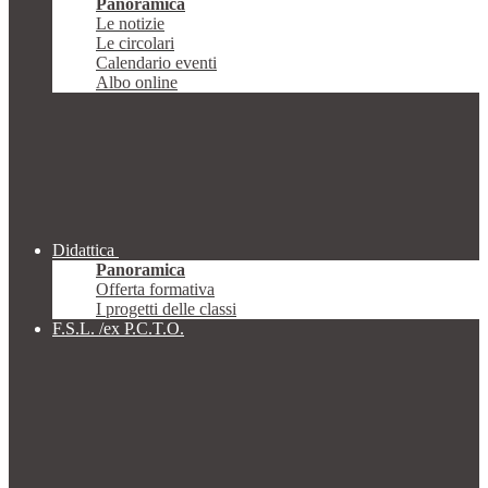
Panoramica
Le notizie
Le circolari
Calendario eventi
Albo online
Didattica
Panoramica
Offerta formativa
I progetti delle classi
F.S.L. /ex P.C.T.O.