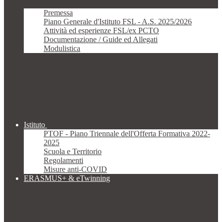
Premessa
Piano Generale d'Istituto FSL - A.S. 2025/2026
Attività ed esperienze FSL/ex PCTO
Documentazione / Guide ed Allegati
Modulistica
Istituto
PTOF - Piano Triennale dell'Offerta Formativa 2022-
2025
Scuola e Territorio
Regolamenti
Misure anti-COVID
ERASMUS+ & eTwinning