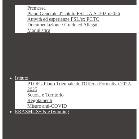
Premessa
Piano Generale d'Istituto FSL - A.S. 2025/2026
Attività ed esperienze FSL/ex PCTO
Documentazione / Guide ed Allegati
Modulistica
Istituto
PTOF - Piano Triennale dell'Offerta Formativa 2022-
2025
Scuola e Territorio
Regolamenti
Misure anti-COVID
ERASMUS+ & eTwinning