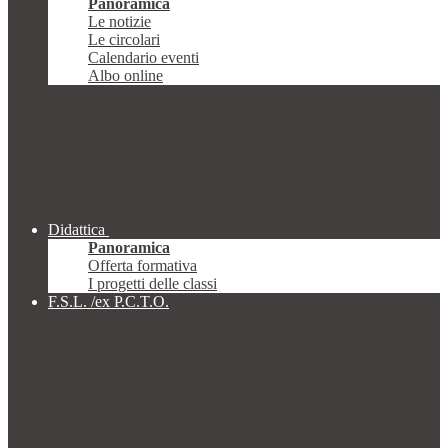
Panoramica
Le notizie
Le circolari
Calendario eventi
Albo online
Didattica
Panoramica
Offerta formativa
I progetti delle classi
F.S.L. /ex P.C.T.O.