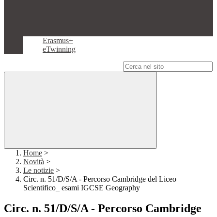
Erasmus+
eTwinning
Campo di ricerca per le pagine del sito
Home
>
Novità
>
Le notizie
>
Circ. n. 51/D/S/A - Percorso Cambridge del Liceo
Scientifico_ esami IGCSE Geography
Circ. n. 51/D/S/A - Percorso Cambridge