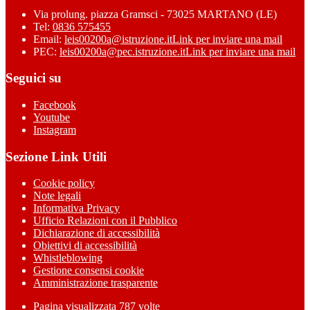
Via prolung. piazza Gramsci - 73025 MARTANO (LE)
Tel:
0836 575455
Email:
leis00200a@istruzione.it
Link per inviare una mail
PEC:
leis00200a@pec.istruzione.it
Link per inviare una mail
Seguici su
Facebook
Youtube
Instagram
Sezione Link Utili
Cookie policy
Note legali
Informativa Privacy
Ufficio Relazioni con il Pubblico
Dichiarazione di accessibilità
Obiettivi di accessibilità
Whistleblowing
Gestione consensi cookie
Amministrazione trasparente
Pagina visualizzata
787
volte