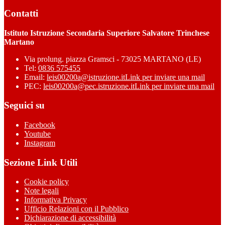
Contatti
Istituto Istruzione Secondaria Superiore Salvatore Trinchese
Martano
Via prolung. piazza Gramsci - 73025 MARTANO (LE)
Tel:
0836 575455
Email:
leis00200a@istruzione.it
Link per inviare una mail
PEC:
leis00200a@pec.istruzione.it
Link per inviare una mail
Seguici su
Facebook
Youtube
Instagram
Sezione Link Utili
Cookie policy
Note legali
Informativa Privacy
Ufficio Relazioni con il Pubblico
Dichiarazione di accessibilità