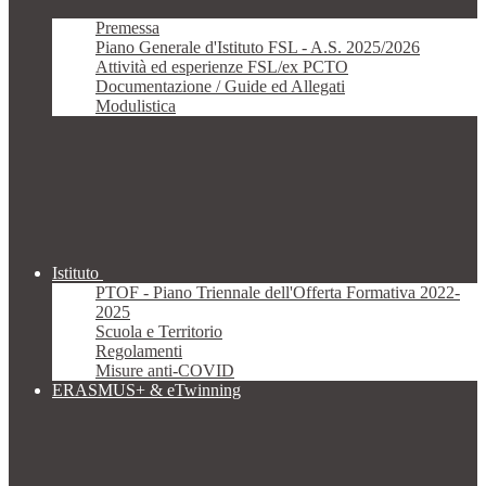
Premessa
Piano Generale d'Istituto FSL - A.S. 2025/2026
Attività ed esperienze FSL/ex PCTO
Documentazione / Guide ed Allegati
Modulistica
Istituto
PTOF - Piano Triennale dell'Offerta Formativa 2022-
2025
Scuola e Territorio
Regolamenti
Misure anti-COVID
ERASMUS+ & eTwinning