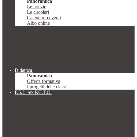
Panoramica
Le notizie
Le circolari
Calendario eventi
Albo online
Didattica
Panoramica
Offerta formativa
I progetti delle classi
F.S.L. /ex P.C.T.O.