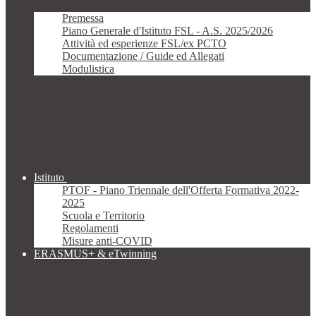
Premessa
Piano Generale d'Istituto FSL - A.S. 2025/2026
Attività ed esperienze FSL/ex PCTO
Documentazione / Guide ed Allegati
Modulistica
Istituto
PTOF - Piano Triennale dell'Offerta Formativa 2022-
2025
Scuola e Territorio
Regolamenti
Misure anti-COVID
ERASMUS+ & eTwinning