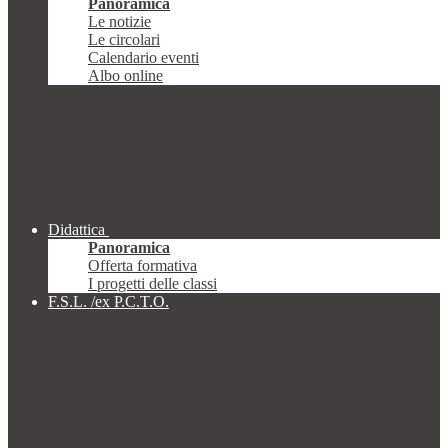
Panoramica
Le notizie
Le circolari
Calendario eventi
Albo online
Didattica
Panoramica
Offerta formativa
I progetti delle classi
F.S.L. /ex P.C.T.O.