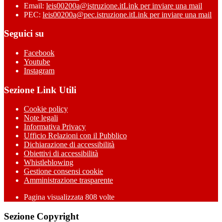
Email:
leis00200a@istruzione.it
Link per inviare una mail
PEC:
leis00200a@pec.istruzione.it
Link per inviare una mail
Seguici su
Facebook
Youtube
Instagram
Sezione Link Utili
Cookie policy
Note legali
Informativa Privacy
Ufficio Relazioni con il Pubblico
Dichiarazione di accessibilità
Obiettivi di accessibilità
Whistleblowing
Gestione consensi cookie
Amministrazione trasparente
Pagina visualizzata
808
volte
Sezione Copyright