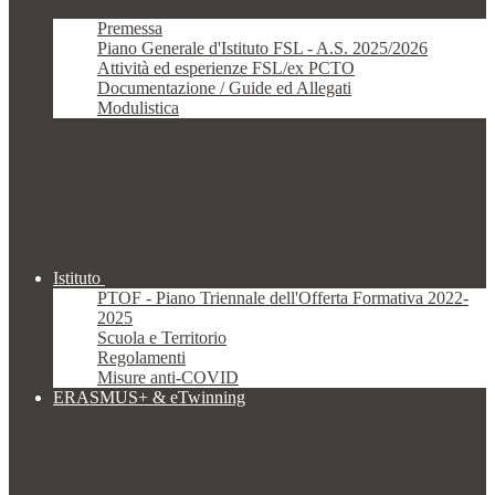
Premessa
Piano Generale d'Istituto FSL - A.S. 2025/2026
Attività ed esperienze FSL/ex PCTO
Documentazione / Guide ed Allegati
Modulistica
Istituto
PTOF - Piano Triennale dell'Offerta Formativa 2022-
2025
Scuola e Territorio
Regolamenti
Misure anti-COVID
ERASMUS+ & eTwinning