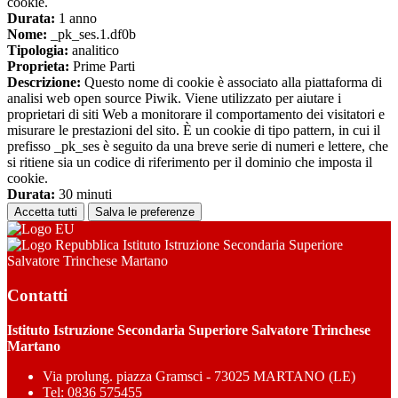
cookie.
Durata:
1 anno
Nome:
_pk_ses.1.df0b
Tipologia:
analitico
Proprieta:
Prime Parti
Descrizione:
Questo nome di cookie è associato alla piattaforma di
analisi web open source Piwik. Viene utilizzato per aiutare i
proprietari di siti Web a monitorare il comportamento dei visitatori e
misurare le prestazioni del sito. È un cookie di tipo pattern, in cui il
prefisso _pk_ses è seguito da una breve serie di numeri e lettere, che
si ritiene sia un codice di riferimento per il dominio che imposta il
cookie.
Durata:
30 minuti
Accetta tutti
Salva le preferenze
Istituto Istruzione Secondaria Superiore
Salvatore Trinchese Martano
Contatti
Istituto Istruzione Secondaria Superiore Salvatore Trinchese
Martano
Via prolung. piazza Gramsci - 73025 MARTANO (LE)
Tel:
0836 575455