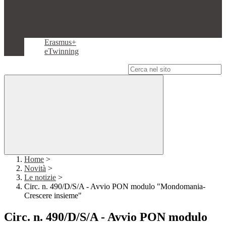
Erasmus+
eTwinning
Campo di ricerca per le pagine del sito
Home
>
Novità
>
Le notizie
>
Circ. n. 490/D/S/A - Avvio PON modulo "Mondomania-
Crescere insieme"
Circ. n. 490/D/S/A - Avvio PON modulo