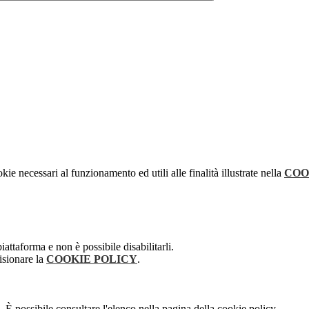
kie necessari al funzionamento ed utili alle finalità illustrate nella
COO
attaforma e non è possibile disabilitarli.
isionare la
COOKIE POLICY
.
 È possibile consultare l'elenco nella pagina della cookie policy.