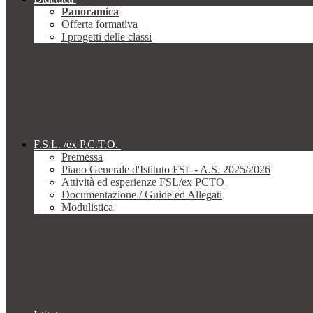
Panoramica
Offerta formativa
I progetti delle classi
F.S.L. /ex P.C.T.O.
Premessa
Piano Generale d'Istituto FSL - A.S. 2025/2026
Attività ed esperienze FSL/ex PCTO
Documentazione / Guide ed Allegati
Modulistica