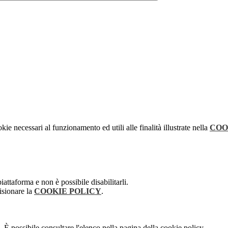
kie necessari al funzionamento ed utili alle finalità illustrate nella
COO
attaforma e non è possibile disabilitarli.
isionare la
COOKIE POLICY
.
 È possibile consultare l'elenco nella pagina della cookie policy.