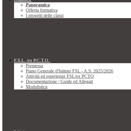
Panoramica
Offerta formativa
I progetti delle classi
F.S.L. /ex P.C.T.O.
Premessa
Piano Generale d'Istituto FSL - A.S. 2025/2026
Attività ed esperienze FSL/ex PCTO
Documentazione / Guide ed Allegati
Modulistica