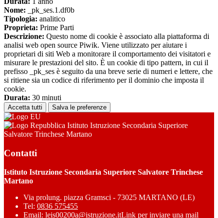
Durata:
1 anno
Nome:
_pk_ses.1.df0b
Tipologia:
analitico
Proprieta:
Prime Parti
Descrizione:
Questo nome di cookie è associato alla piattaforma di
analisi web open source Piwik. Viene utilizzato per aiutare i
proprietari di siti Web a monitorare il comportamento dei visitatori e
misurare le prestazioni del sito. È un cookie di tipo pattern, in cui il
prefisso _pk_ses è seguito da una breve serie di numeri e lettere, che
si ritiene sia un codice di riferimento per il dominio che imposta il
cookie.
Durata:
30 minuti
Accetta tutti
Salva le preferenze
Istituto Istruzione Secondaria Superiore
Salvatore Trinchese Martano
Contatti
Istituto Istruzione Secondaria Superiore Salvatore Trinchese
Martano
Via prolung. piazza Gramsci - 73025 MARTANO (LE)
Tel:
0836 575455
Email:
leis00200a@istruzione.it
Link per inviare una mail