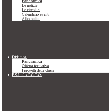
Panoramica
Le notizie
Le circolari
Calendario eventi
Albo online
Didattica
Panoramica
Offerta formativa
I progetti delle classi
F.S.L. /ex P.C.T.O.