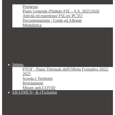
Premessa
Piano Generale d'Istituto FSL - A.S. 2025/2026
Attività ed esperienze FSL/ex PCTO
Documentazione / Guide ed Allegati
Modulistica
Istituto
PTOF - Piano Triennale dell'Offerta Formativa 2022-
2025
Scuola e Territorio
Regolamenti
Misure anti-COVID
ERASMUS+ & eTwinning