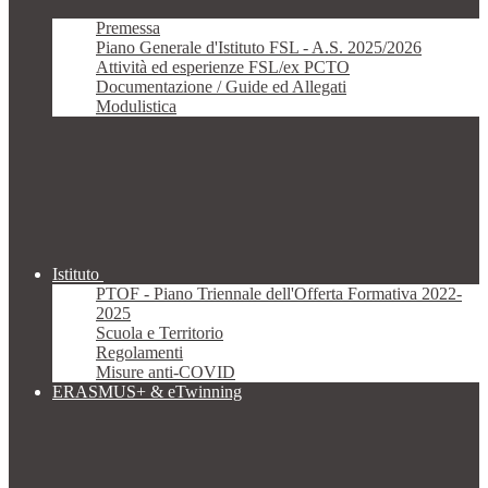
Premessa
Piano Generale d'Istituto FSL - A.S. 2025/2026
Attività ed esperienze FSL/ex PCTO
Documentazione / Guide ed Allegati
Modulistica
Istituto
PTOF - Piano Triennale dell'Offerta Formativa 2022-
2025
Scuola e Territorio
Regolamenti
Misure anti-COVID
ERASMUS+ & eTwinning