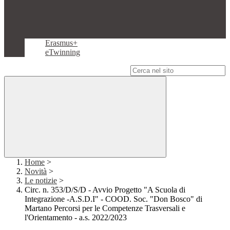
Erasmus+
eTwinning
Campo di ricerca per le pagine del sito
Home
>
Novità
>
Le notizie
>
Circ. n. 353/D/S/D - Avvio Progetto "A Scuola di
Integrazione -A.S.D.I" - COOD. Soc. "Don Bosco" di
Martano Percorsi per le Competenze Trasversali e
l'Orientamento - a.s. 2022/2023