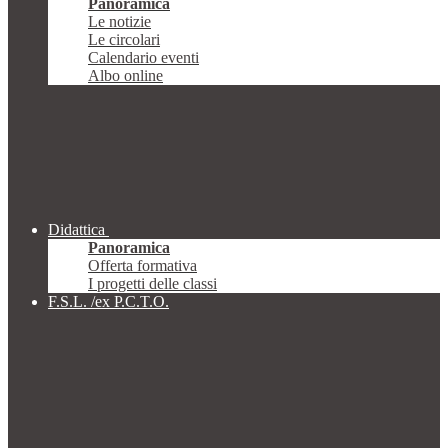
Panoramica
Le notizie
Le circolari
Calendario eventi
Albo online
Didattica
Panoramica
Offerta formativa
I progetti delle classi
F.S.L. /ex P.C.T.O.