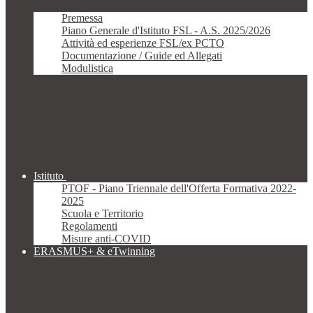
Premessa
Piano Generale d'Istituto FSL - A.S. 2025/2026
Attività ed esperienze FSL/ex PCTO
Documentazione / Guide ed Allegati
Modulistica
Istituto
PTOF - Piano Triennale dell'Offerta Formativa 2022-
2025
Scuola e Territorio
Regolamenti
Misure anti-COVID
ERASMUS+ & eTwinning