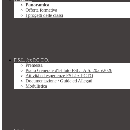
Panoramica
Offerta formativa
I progetti delle classi
F.S.L. /ex P.C.T.O.
Premessa
Piano Generale d'Istituto FSL - A.S. 2025/2026
Attività ed esperienze FSL/ex PCTO
Documentazione / Guide ed Allegati
Modulistica