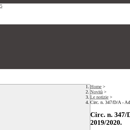
25
Home
>
Novità
>
Le notizie
>
Circ. n. 347/D/A - A
Circ. n. 347/
2019/2020.