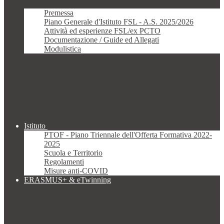
Premessa
Piano Generale d'Istituto FSL - A.S. 2025/2026
Attività ed esperienze FSL/ex PCTO
Documentazione / Guide ed Allegati
Modulistica
Istituto
PTOF - Piano Triennale dell'Offerta Formativa 2022-
2025
Scuola e Territorio
Regolamenti
Misure anti-COVID
ERASMUS+ & eTwinning