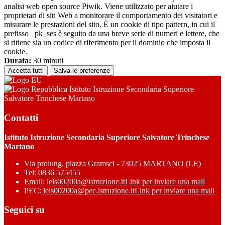
analisi web open source Piwik. Viene utilizzato per aiutare i
proprietari di siti Web a monitorare il comportamento dei visitatori e
misurare le prestazioni del sito. È un cookie di tipo pattern, in cui il
prefisso _pk_ses è seguito da una breve serie di numeri e lettere, che
si ritiene sia un codice di riferimento per il dominio che imposta il
cookie.
Durata:
30 minuti
Accetta tutti
Salva le preferenze
Istituto Istruzione Secondaria Superiore
Salvatore Trinchese Martano
Contatti
Istituto Istruzione Secondaria Superiore Salvatore Trinchese
Martano
Via prolung. piazza Gramsci - 73025 MARTANO (LE)
Tel:
0836 575455
Email:
leis00200a@istruzione.it
Link per inviare una mail
PEC:
leis00200a@pec.istruzione.it
Link per inviare una mail
Seguici su