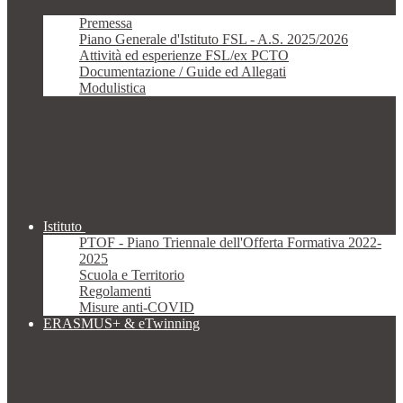
Premessa
Piano Generale d'Istituto FSL - A.S. 2025/2026
Attività ed esperienze FSL/ex PCTO
Documentazione / Guide ed Allegati
Modulistica
Istituto
PTOF - Piano Triennale dell'Offerta Formativa 2022-
2025
Scuola e Territorio
Regolamenti
Misure anti-COVID
ERASMUS+ & eTwinning