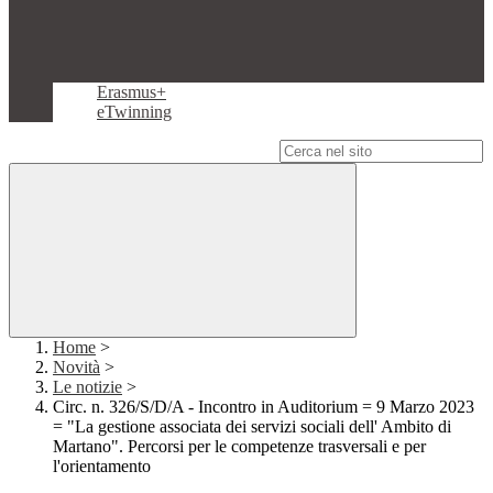
Erasmus+
eTwinning
Campo di ricerca per le pagine del sito
Home
>
Novità
>
Le notizie
>
Circ. n. 326/S/D/A - Incontro in Auditorium = 9 Marzo 2023
= "La gestione associata dei servizi sociali dell' Ambito di
Martano". Percorsi per le competenze trasversali e per
l'orientamento