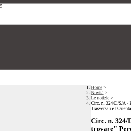
25
Home
>
Novità
>
Le notizie
>
Circ. n. 324/D/S/A - 
Trasversali e l'Orien
Circ. n. 324/
trovare" Per