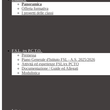
Panoramica
Offerta formativa
I progetti delle classi
F.S.L. /ex P.C.T.O.
Premessa
Piano Generale d'Istituto FSL - A.S. 2025/2026
Attività ed esperienze FSL/ex PCTO
Documentazione / Guide ed Allegati
Modulistica