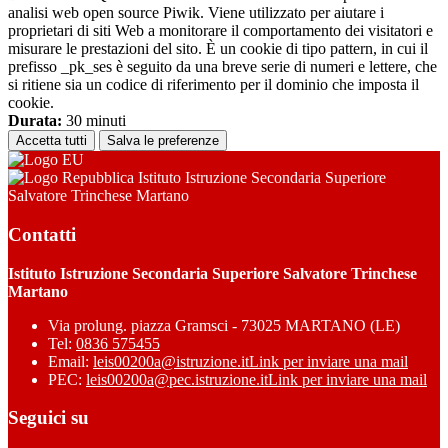
analisi web open source Piwik. Viene utilizzato per aiutare i
proprietari di siti Web a monitorare il comportamento dei visitatori e
misurare le prestazioni del sito. È un cookie di tipo pattern, in cui il
prefisso _pk_ses è seguito da una breve serie di numeri e lettere, che
si ritiene sia un codice di riferimento per il dominio che imposta il
cookie.
Durata:
30 minuti
Accetta tutti
Salva le preferenze
Istituto Istruzione Secondaria Superiore
Salvatore Trinchese Martano
Contatti
Istituto Istruzione Secondaria Superiore Salvatore Trinchese
Martano
Via prolung. piazza Gramsci - 73025 MARTANO (LE)
Tel:
0836 575455
Email:
leis00200a@istruzione.it
Link per inviare una mail
PEC:
leis00200a@pec.istruzione.it
Link per inviare una mail
Seguici su