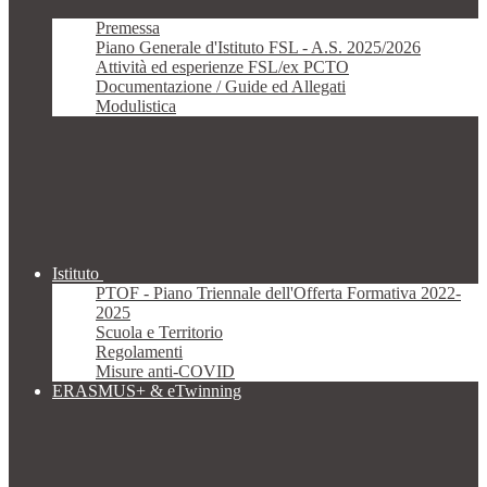
Premessa
Piano Generale d'Istituto FSL - A.S. 2025/2026
Attività ed esperienze FSL/ex PCTO
Documentazione / Guide ed Allegati
Modulistica
Istituto
PTOF - Piano Triennale dell'Offerta Formativa 2022-
2025
Scuola e Territorio
Regolamenti
Misure anti-COVID
ERASMUS+ & eTwinning