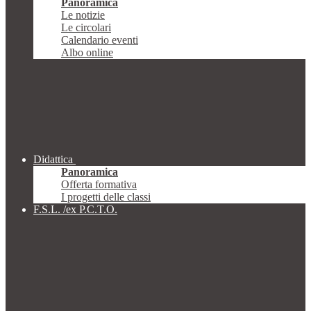
Panoramica
Le notizie
Le circolari
Calendario eventi
Albo online
Didattica
Panoramica
Offerta formativa
I progetti delle classi
F.S.L. /ex P.C.T.O.