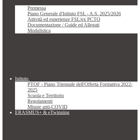
Premessa
Piano Generale d'Istituto FSL - A.S. 2025/2026
Attività ed esperienze FSL/ex PCTO
Documentazione / Guide ed Allegati
Modulistica
Istituto
PTOF - Piano Triennale dell'Offerta Formativa 2022-
2025
Scuola e Territorio
Regolamenti
Misure anti-COVID
ERASMUS+ & eTwinning