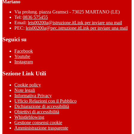
Martano
Via prolung. piazza Gramsci - 73025 MARTANO (LE)
Tel:
0836 575455
Email:
leis00200a@istruzione.it
Link per inviare una mail
PEC:
leis00200a@pec.istruzione.it
Link per inviare una mail
Seguici su
Facebook
Youtube
Instagram
Sezione Link Utili
Cookie policy
Note legali
Informativa Privacy
Ufficio Relazioni con il Pubblico
Dichiarazione di accessibilità
Obiettivi di accessibilità
Whistleblowing
Gestione consensi cookie
Amministrazione trasparente