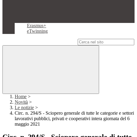
Erasmus+
eTwinning
Campo di ricerca per le pagine del sito
Home
>
Novità
>
Le notizie
>
Circ. n. 294/S - Sciopero generale di tutte le categorie e settori
lavorativi pubblici, privati e cooperativi intera giornata del 6
maggio 2021