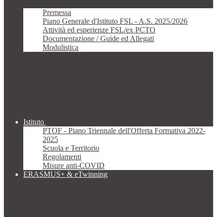
Premessa
Piano Generale d'Istituto FSL - A.S. 2025/2026
Attività ed esperienze FSL/ex PCTO
Documentazione / Guide ed Allegati
Modulistica
Istituto
PTOF - Piano Triennale dell'Offerta Formativa 2022-
2025
Scuola e Territorio
Regolamenti
Misure anti-COVID
ERASMUS+ & eTwinning