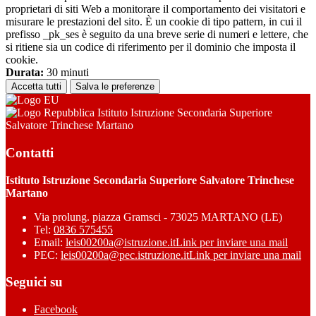
proprietari di siti Web a monitorare il comportamento dei visitatori e
misurare le prestazioni del sito. È un cookie di tipo pattern, in cui il
prefisso _pk_ses è seguito da una breve serie di numeri e lettere, che
si ritiene sia un codice di riferimento per il dominio che imposta il
cookie.
Durata:
30 minuti
Accetta tutti
Salva le preferenze
Istituto Istruzione Secondaria Superiore
Salvatore Trinchese Martano
Contatti
Istituto Istruzione Secondaria Superiore Salvatore Trinchese
Martano
Via prolung. piazza Gramsci - 73025 MARTANO (LE)
Tel:
0836 575455
Email:
leis00200a@istruzione.it
Link per inviare una mail
PEC:
leis00200a@pec.istruzione.it
Link per inviare una mail
Seguici su
Facebook