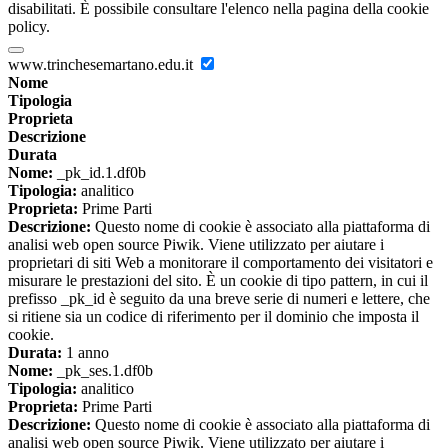
disabilitati. È possibile consultare l'elenco nella pagina della cookie
policy.
www.trinchesemartano.edu.it
Nome
Tipologia
Proprieta
Descrizione
Durata
Nome:
_pk_id.1.df0b
Tipologia:
analitico
Proprieta:
Prime Parti
Descrizione:
Questo nome di cookie è associato alla piattaforma di
analisi web open source Piwik. Viene utilizzato per aiutare i
proprietari di siti Web a monitorare il comportamento dei visitatori e
misurare le prestazioni del sito. È un cookie di tipo pattern, in cui il
prefisso _pk_id è seguito da una breve serie di numeri e lettere, che
si ritiene sia un codice di riferimento per il dominio che imposta il
cookie.
Durata:
1 anno
Nome:
_pk_ses.1.df0b
Tipologia:
analitico
Proprieta:
Prime Parti
Descrizione:
Questo nome di cookie è associato alla piattaforma di
analisi web open source Piwik. Viene utilizzato per aiutare i