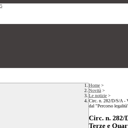
25
Home
>
Novità
>
Le notizie
>
Circ. n. 282/D/S/A 
dal "Percorso legalità
Circ. n. 28
Terze e Quart