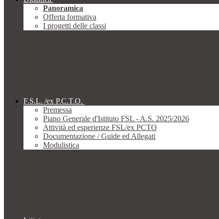
Panoramica
Offerta formativa
I progetti delle classi
F.S.L. /ex P.C.T.O.
Premessa
Piano Generale d'Istituto FSL - A.S. 2025/2026
Attività ed esperienze FSL/ex PCTO
Documentazione / Guide ed Allegati
Modulistica