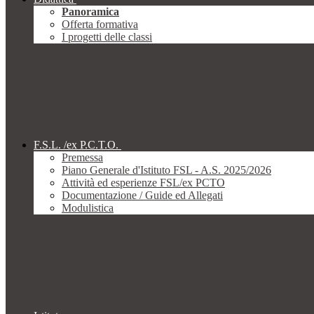
Panoramica
Offerta formativa
I progetti delle classi
F.S.L. /ex P.C.T.O.
Premessa
Piano Generale d'Istituto FSL - A.S. 2025/2026
Attività ed esperienze FSL/ex PCTO
Documentazione / Guide ed Allegati
Modulistica