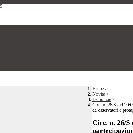
25
Home
>
Novità
>
Le notizie
>
Circ. n. 26/S del 20/
da osservatori a prota
Circ. n. 26/S
partecipazion