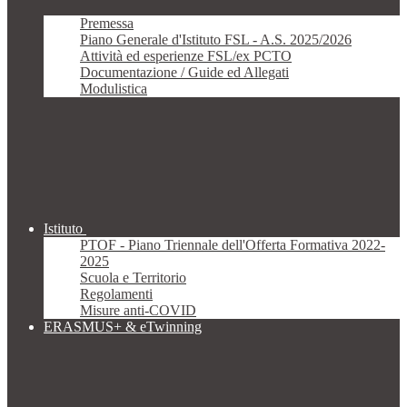
Premessa
Piano Generale d'Istituto FSL - A.S. 2025/2026
Attività ed esperienze FSL/ex PCTO
Documentazione / Guide ed Allegati
Modulistica
Istituto
PTOF - Piano Triennale dell'Offerta Formativa 2022-
2025
Scuola e Territorio
Regolamenti
Misure anti-COVID
ERASMUS+ & eTwinning