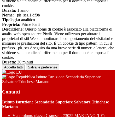
si ritiene sia un codice di riferimento per il dominio che imposta il
cookie.
Durata:
1 anno
Nome:
_pk_ses.1.df0b
Tipologia:
analitico
Proprieta:
Prime Parti
Descrizione:
Questo nome di cookie è associato alla piattaforma di
analisi web open source Piwik. Viene utilizzato per aiutare i
proprietari di siti Web a monitorare il comportamento dei visitatori e
misurare le prestazioni del sito. È un cookie di tipo pattern, in cui il
prefisso _pk_ses è seguito da una breve serie di numeri e lettere, che
si ritiene sia un codice di riferimento per il dominio che imposta il
cookie.
Durata:
30 minuti
Accetta tutti
Salva le preferenze
Istituto Istruzione Secondaria Superiore
Salvatore Trinchese Martano
Contatti
Istituto Istruzione Secondaria Superiore Salvatore Trinchese
Martano
Via prolung. piazza Gramsci - 73025 MARTANO (LE)