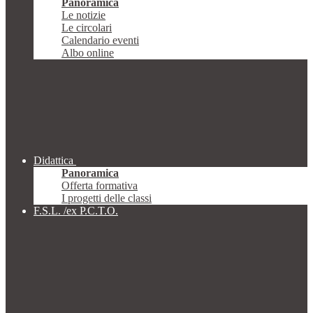
Panoramica
Le notizie
Le circolari
Calendario eventi
Albo online
Didattica
Panoramica
Offerta formativa
I progetti delle classi
F.S.L. /ex P.C.T.O.