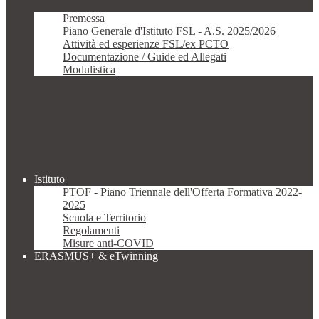
Premessa
Piano Generale d'Istituto FSL - A.S. 2025/2026
Attività ed esperienze FSL/ex PCTO
Documentazione / Guide ed Allegati
Modulistica
Istituto
PTOF - Piano Triennale dell'Offerta Formativa 2022-
2025
Scuola e Territorio
Regolamenti
Misure anti-COVID
ERASMUS+ & eTwinning