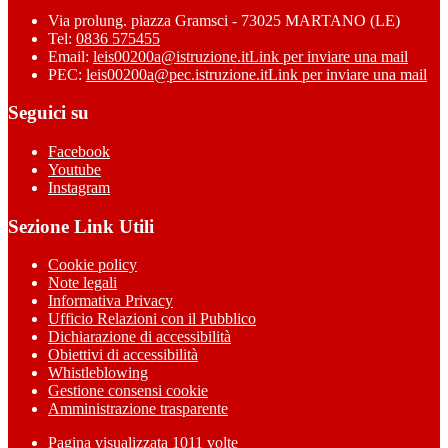
Via prolung. piazza Gramsci - 73025 MARTANO (LE)
Tel:
0836 575455
Email:
leis00200a@istruzione.it
Link per inviare una mail
PEC:
leis00200a@pec.istruzione.it
Link per inviare una mail
Seguici su
Facebook
Youtube
Instagram
Sezione Link Utili
Cookie policy
Note legali
Informativa Privacy
Ufficio Relazioni con il Pubblico
Dichiarazione di accessibilità
Obiettivi di accessibilità
Whistleblowing
Gestione consensi cookie
Amministrazione trasparente
Pagina visualizzata
1011
volte