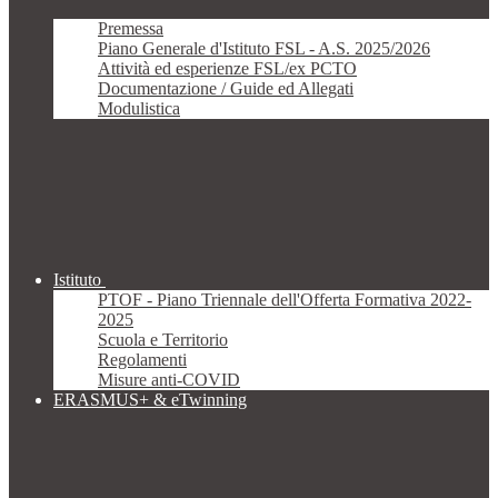
Premessa
Piano Generale d'Istituto FSL - A.S. 2025/2026
Attività ed esperienze FSL/ex PCTO
Documentazione / Guide ed Allegati
Modulistica
Istituto
PTOF - Piano Triennale dell'Offerta Formativa 2022-
2025
Scuola e Territorio
Regolamenti
Misure anti-COVID
ERASMUS+ & eTwinning