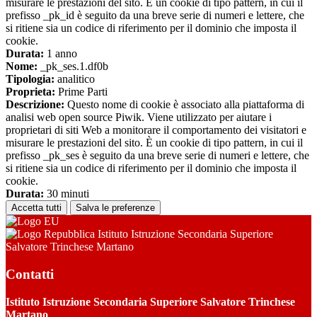
misurare le prestazioni del sito. È un cookie di tipo pattern, in cui il
prefisso _pk_id è seguito da una breve serie di numeri e lettere, che
si ritiene sia un codice di riferimento per il dominio che imposta il
cookie.
Durata:
1 anno
Nome:
_pk_ses.1.df0b
Tipologia:
analitico
Proprieta:
Prime Parti
Descrizione:
Questo nome di cookie è associato alla piattaforma di
analisi web open source Piwik. Viene utilizzato per aiutare i
proprietari di siti Web a monitorare il comportamento dei visitatori e
misurare le prestazioni del sito. È un cookie di tipo pattern, in cui il
prefisso _pk_ses è seguito da una breve serie di numeri e lettere, che
si ritiene sia un codice di riferimento per il dominio che imposta il
cookie.
Durata:
30 minuti
Accetta tutti
Salva le preferenze
Istituto Istruzione Secondaria Superiore
Salvatore Trinchese Martano
Contatti
Istituto Istruzione Secondaria Superiore Salvatore Trinchese
Martano