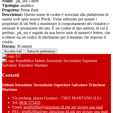
Nome:
_pk_ses.1.df0b
Tipologia:
analitico
Proprieta:
Prime Parti
Descrizione:
Questo nome di cookie è associato alla piattaforma di
analisi web open source Piwik. Viene utilizzato per aiutare i
proprietari di siti Web a monitorare il comportamento dei visitatori e
misurare le prestazioni del sito. È un cookie di tipo pattern, in cui il
prefisso _pk_ses è seguito da una breve serie di numeri e lettere, che
si ritiene sia un codice di riferimento per il dominio che imposta il
cookie.
Durata:
30 minuti
Accetta tutti
Salva le preferenze
Istituto Istruzione Secondaria Superiore
Salvatore Trinchese Martano
Contatti
Istituto Istruzione Secondaria Superiore Salvatore Trinchese
Martano
Via prolung. piazza Gramsci - 73025 MARTANO (LE)
Tel:
0836 575455
Email:
leis00200a@istruzione.it
Link per inviare una mail
PEC:
leis00200a@pec.istruzione.it
Link per inviare una mail