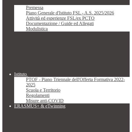
Premessa
Piano Generale d'Istituto FSL - A.S. 2025/2026
Attività ed esperienze FSL/ex PCTO
Documentazione / Guide ed Allegati
Modulistica
Istituto
PTOF - Piano Triennale dell'Offerta Formativa 2022-
2025
Scuola e Territorio
Regolamenti
Misure anti-COVID
ERASMUS+ & eTwinning