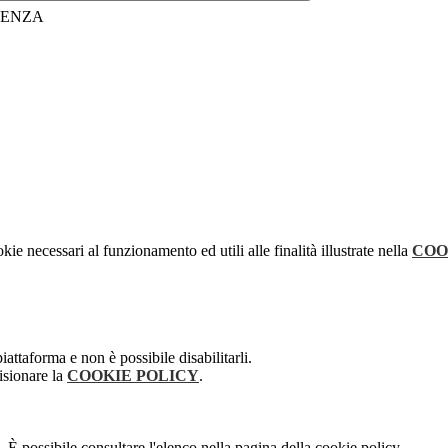
LLENZA
kie necessari al funzionamento ed utili alle finalità illustrate nella
COO
attaforma e non è possibile disabilitarli.
isionare la
COOKIE POLICY
.
 È possibile consultare l'elenco nella pagina della cookie policy.