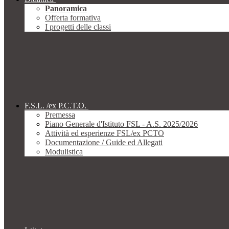
Panoramica
Offerta formativa
I progetti delle classi
F.S.L. /ex P.C.T.O.
Premessa
Piano Generale d'Istituto FSL - A.S. 2025/2026
Attività ed esperienze FSL/ex PCTO
Documentazione / Guide ed Allegati
Modulistica