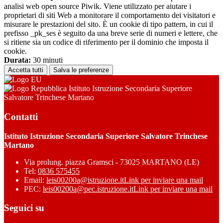
analisi web open source Piwik. Viene utilizzato per aiutare i
proprietari di siti Web a monitorare il comportamento dei visitatori e
misurare le prestazioni del sito. È un cookie di tipo pattern, in cui il
prefisso _pk_ses è seguito da una breve serie di numeri e lettere, che
si ritiene sia un codice di riferimento per il dominio che imposta il
cookie.
Durata:
30 minuti
Accetta tutti
Salva le preferenze
Istituto Istruzione Secondaria Superiore
Salvatore Trinchese Martano
Contatti
Istituto Istruzione Secondaria Superiore Salvatore Trinchese
Martano
Via prolung. piazza Gramsci - 73025 MARTANO (LE)
Tel:
0836 575455
Email:
leis00200a@istruzione.it
Link per inviare una mail
PEC:
leis00200a@pec.istruzione.it
Link per inviare una mail
Seguici su