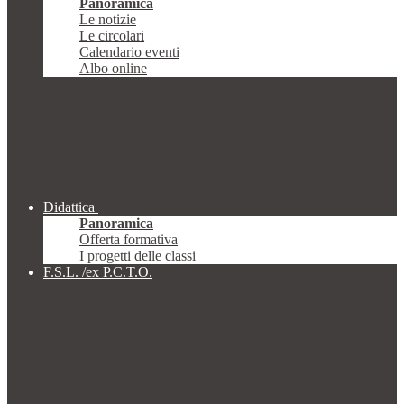
Panoramica
Le notizie
Le circolari
Calendario eventi
Albo online
Didattica
Panoramica
Offerta formativa
I progetti delle classi
F.S.L. /ex P.C.T.O.