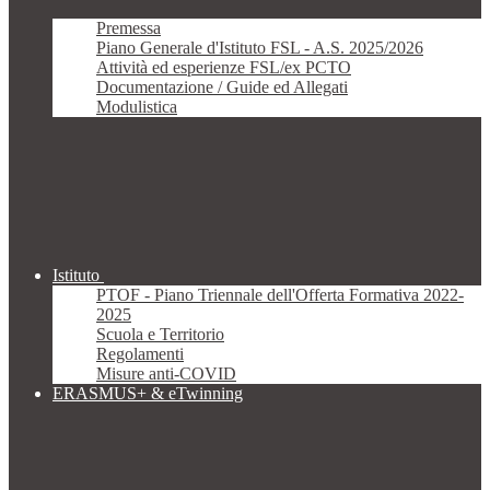
Premessa
Piano Generale d'Istituto FSL - A.S. 2025/2026
Attività ed esperienze FSL/ex PCTO
Documentazione / Guide ed Allegati
Modulistica
Istituto
PTOF - Piano Triennale dell'Offerta Formativa 2022-
2025
Scuola e Territorio
Regolamenti
Misure anti-COVID
ERASMUS+ & eTwinning