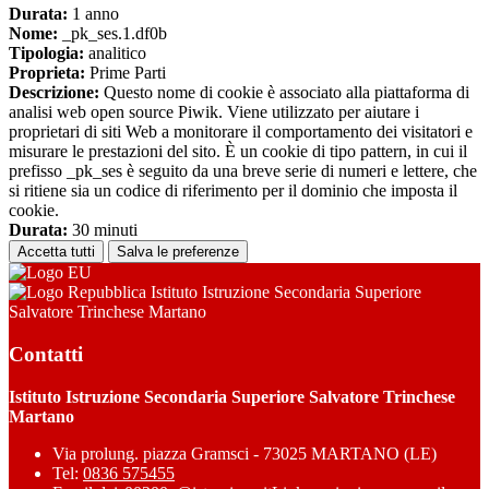
Durata:
1 anno
Nome:
_pk_ses.1.df0b
Tipologia:
analitico
Proprieta:
Prime Parti
Descrizione:
Questo nome di cookie è associato alla piattaforma di
analisi web open source Piwik. Viene utilizzato per aiutare i
proprietari di siti Web a monitorare il comportamento dei visitatori e
misurare le prestazioni del sito. È un cookie di tipo pattern, in cui il
prefisso _pk_ses è seguito da una breve serie di numeri e lettere, che
si ritiene sia un codice di riferimento per il dominio che imposta il
cookie.
Durata:
30 minuti
Accetta tutti
Salva le preferenze
Istituto Istruzione Secondaria Superiore
Salvatore Trinchese Martano
Contatti
Istituto Istruzione Secondaria Superiore Salvatore Trinchese
Martano
Via prolung. piazza Gramsci - 73025 MARTANO (LE)
Tel:
0836 575455