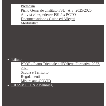
Premessa
Piano Generale d'Istituto FSL - A.S. 2025/2026
Attività ed esperienze FSL/ex PCTO
Documentazione / Guide ed Allegati
Modulistica
Istituto
PTOF - Piano Triennale dell'Offerta Formativa 2022-
2025
Scuola e Territorio
Regolamenti
Misure anti-COVID
ERASMUS+ & eTwinning