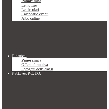
Panoramica
Le notizie
Le circolari
Calendario eventi
Albo online
Didattica
Panoramica
Offerta formativa
I progetti delle classi
F.S.L. /ex P.C.T.O.