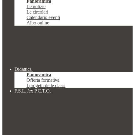
Panoramica
Le notizie
Le circolari
Calendario eventi
Albo online
Didattica
Panoramica
Offerta formativa
I progetti delle classi
F.S.L. /ex P.C.T.O.