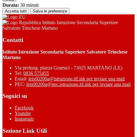
Durata:
30 minuti
Accetta tutti
Salva le preferenze
Istituto Istruzione Secondaria Superiore
Salvatore Trinchese Martano
Contatti
Istituto Istruzione Secondaria Superiore Salvatore Trinchese
Martano
Via prolung. piazza Gramsci - 73025 MARTANO (LE)
Tel:
0836 575455
Email:
leis00200a@istruzione.it
Link per inviare una mail
PEC:
leis00200a@pec.istruzione.it
Link per inviare una mail
Seguici su
Facebook
Youtube
Instagram
Sezione Link Utili