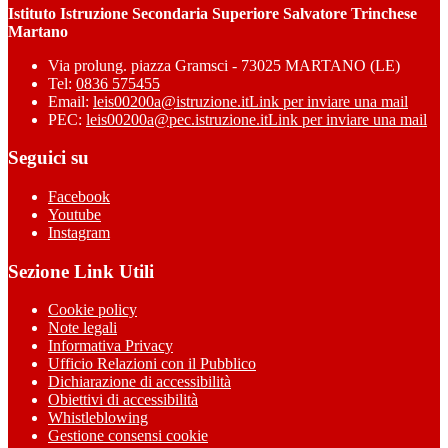
Istituto Istruzione Secondaria Superiore Salvatore Trinchese
Martano
Via prolung. piazza Gramsci - 73025 MARTANO (LE)
Tel:
0836 575455
Email:
leis00200a@istruzione.it
Link per inviare una mail
PEC:
leis00200a@pec.istruzione.it
Link per inviare una mail
Seguici su
Facebook
Youtube
Instagram
Sezione Link Utili
Cookie policy
Note legali
Informativa Privacy
Ufficio Relazioni con il Pubblico
Dichiarazione di accessibilità
Obiettivi di accessibilità
Whistleblowing
Gestione consensi cookie