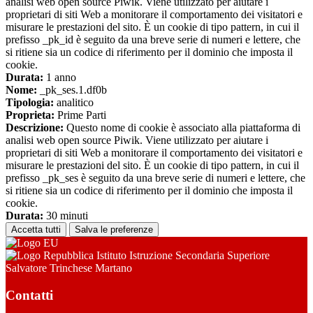
analisi web open source Piwik. Viene utilizzato per aiutare i
proprietari di siti Web a monitorare il comportamento dei visitatori e
misurare le prestazioni del sito. È un cookie di tipo pattern, in cui il
prefisso _pk_id è seguito da una breve serie di numeri e lettere, che
si ritiene sia un codice di riferimento per il dominio che imposta il
cookie.
Durata:
1 anno
Nome:
_pk_ses.1.df0b
Tipologia:
analitico
Proprieta:
Prime Parti
Descrizione:
Questo nome di cookie è associato alla piattaforma di
analisi web open source Piwik. Viene utilizzato per aiutare i
proprietari di siti Web a monitorare il comportamento dei visitatori e
misurare le prestazioni del sito. È un cookie di tipo pattern, in cui il
prefisso _pk_ses è seguito da una breve serie di numeri e lettere, che
si ritiene sia un codice di riferimento per il dominio che imposta il
cookie.
Durata:
30 minuti
Accetta tutti
Salva le preferenze
Istituto Istruzione Secondaria Superiore
Salvatore Trinchese Martano
Contatti