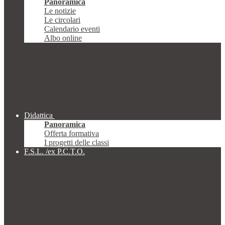
Panoramica
Le notizie
Le circolari
Calendario eventi
Albo online
Didattica
Panoramica
Offerta formativa
I progetti delle classi
F.S.L. /ex P.C.T.O.