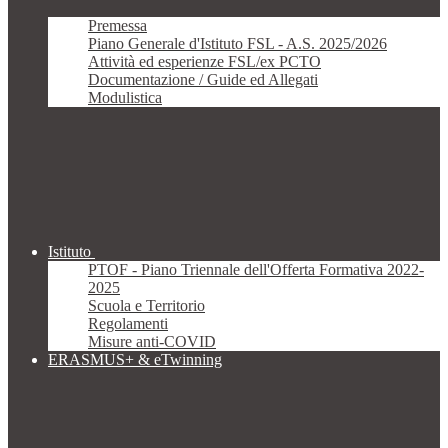
Premessa
Piano Generale d'Istituto FSL - A.S. 2025/2026
Attività ed esperienze FSL/ex PCTO
Documentazione / Guide ed Allegati
Modulistica
Istituto
PTOF - Piano Triennale dell'Offerta Formativa 2022-
2025
Scuola e Territorio
Regolamenti
Misure anti-COVID
ERASMUS+ & eTwinning