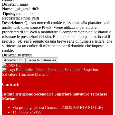
Durata:
1 anno
Nome:
_pk_ses.1.df0b
Tipologia:
analitico
Proprieta:
Prime Parti
Descrizione:
Questo nome di cookie è associato alla piattaforma di
analisi web open source Piwik. Viene utilizzato per aiutare i
proprietari di siti Web a monitorare il comportamento dei visitatori e
misurare le prestazioni del sito. È un cookie di tipo pattern, in cui il
prefisso _pk_ses è seguito da una breve serie di numeri e lettere, che
si ritiene sia un codice di riferimento per il dominio che imposta il
cookie.
Durata:
30 minuti
Accetta tutti
Salva le preferenze
Istituto Istruzione Secondaria Superiore
Salvatore Trinchese Martano
Contatti
Istituto Istruzione Secondaria Superiore Salvatore Trinchese
Martano
Via prolung. piazza Gramsci - 73025 MARTANO (LE)
Tel:
0836 575455