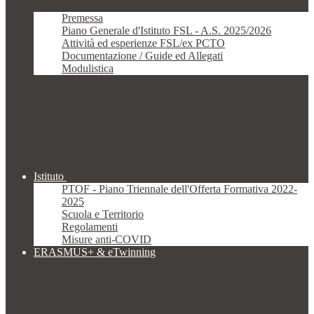
Premessa
Piano Generale d'Istituto FSL - A.S. 2025/2026
Attività ed esperienze FSL/ex PCTO
Documentazione / Guide ed Allegati
Modulistica
Istituto
PTOF - Piano Triennale dell'Offerta Formativa 2022-
2025
Scuola e Territorio
Regolamenti
Misure anti-COVID
ERASMUS+ & eTwinning