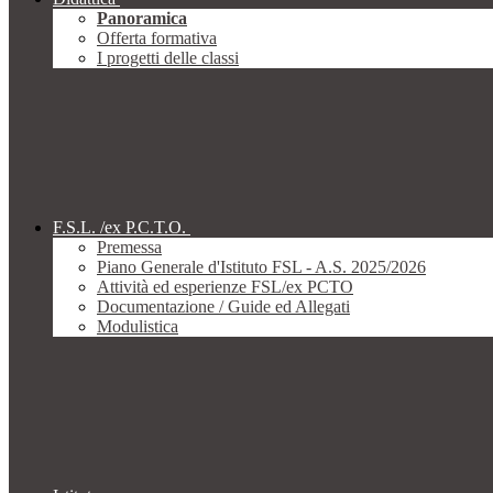
Panoramica
Offerta formativa
I progetti delle classi
F.S.L. /ex P.C.T.O.
Premessa
Piano Generale d'Istituto FSL - A.S. 2025/2026
Attività ed esperienze FSL/ex PCTO
Documentazione / Guide ed Allegati
Modulistica