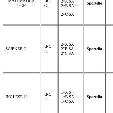
MATEMATICA
LIC.
2^A SA +
Sportello
1^-2^
SC.
2^B SA +
2^C SA
2^A SA +
LIC.
SCIENZE 2^
2"B SA +
Sportello
SC.
2"C SA
1^A S +
LIC.
INGLESE 1^
1^B SA +
Sportello
SC.
1^C SA