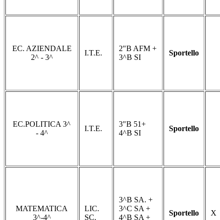
EC. AZIENDALE
2"B AFM +
I.T.E.
Sportello
2^ - 3^
3^B SI
EC.POLITICA 3^
3"B 51+
I.T.E.
Sportello
- 4^
4^B SI
3^B SA. +
MATEMATICA
LIC.
3^C SA +
Sportello
X
3^-4^
SC.
4^B SA +