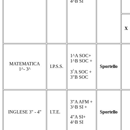
4^B SI
X
1^A SOC+
1^B SOC +
MATEMATICA
I.P.S.S.
Sportello
1^- 3^
^
3
A SOC +
3"B SOC
3"A AFM +
3^B SI +
INGLESE 3" - 4"
I.T.E.
Sportello
4"A SI+
4^B SI