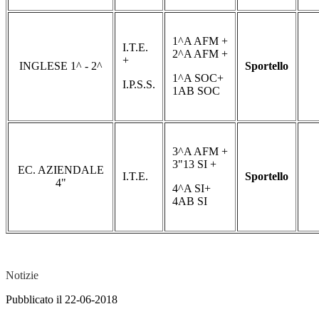
1^A AFM +
I.T.E.
2^A AFM +
+
INGLESE 1^ - 2^
Sportello
1^A SOC+
I.P.S.S.
1AB SOC
3^A AFM +
3"13 SI +
EC. AZIENDALE
I.T.E.
Sportello
4"
4^A SI+
4AB SI
Notizie
Pubblicato il 22-06-2018