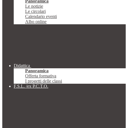
Panoramica
Le notizie
Le circolari
Calendario eventi
Albo online
Didattica
Panoramica
Offerta formativa
I progetti delle classi
F.S.L. /ex P.C.T.O.