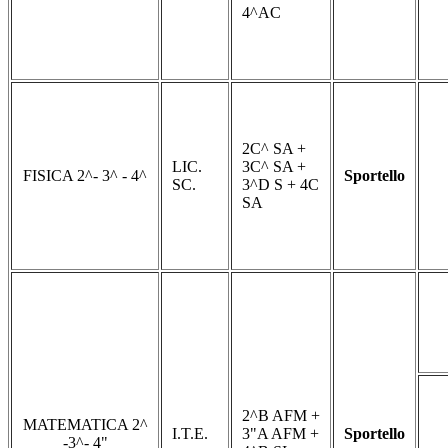
4^AC
2C^ SA +
LIC.
3C^ SA +
FISICA 2^- 3^ - 4^
Sportello
SC.
3^D S + 4C
SA
2^B AFM +
MATEMATICA 2^
I.T.E.
3"A AFM +
Sportello
-3^- 4"