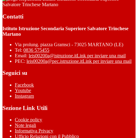
Salvatore Trinchese Martano
Contatti
Istituto Istruzione Secondaria Superiore Salvatore Trinchese
Martano
Via prolung. piazza Gramsci - 73025 MARTANO (LE)
Tel:
0836 575455
Email:
leis00200a@istruzione.it
Link per inviare una mail
PEC:
leis00200a@pec.istruzione.it
Link per inviare una mail
Seguici su
Facebook
Youtube
Instagram
Sezione Link Utili
Cookie policy
Note legali
Informativa Privacy
Ufficio Relazioni con il Pubblico