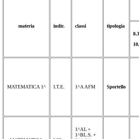
materia
indir.
classi
tipologia
8.
10
MATEMATICA 1^
I.T.E.
1^A AFM
Sportello
1^AL +
1^BL.S. +