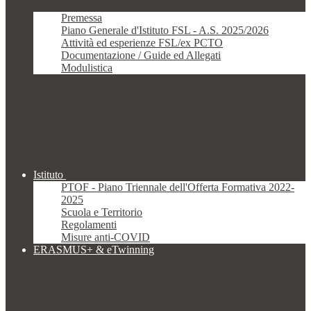
Premessa
Piano Generale d'Istituto FSL - A.S. 2025/2026
Attività ed esperienze FSL/ex PCTO
Documentazione / Guide ed Allegati
Modulistica
Istituto
PTOF - Piano Triennale dell'Offerta Formativa 2022-
2025
Scuola e Territorio
Regolamenti
Misure anti-COVID
ERASMUS+ & eTwinning