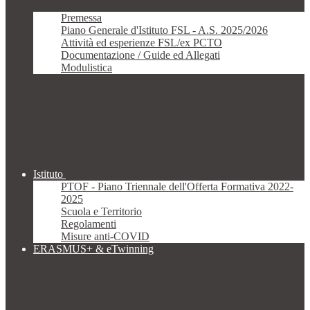
Premessa
Piano Generale d'Istituto FSL - A.S. 2025/2026
Attività ed esperienze FSL/ex PCTO
Documentazione / Guide ed Allegati
Modulistica
Istituto
PTOF - Piano Triennale dell'Offerta Formativa 2022-
2025
Scuola e Territorio
Regolamenti
Misure anti-COVID
ERASMUS+ & eTwinning