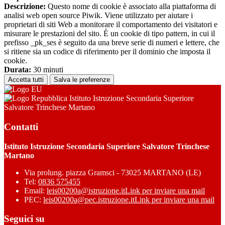
Descrizione:
Questo nome di cookie è associato alla piattaforma di
analisi web open source Piwik. Viene utilizzato per aiutare i
proprietari di siti Web a monitorare il comportamento dei visitatori e
misurare le prestazioni del sito. È un cookie di tipo pattern, in cui il
prefisso _pk_ses è seguito da una breve serie di numeri e lettere, che
si ritiene sia un codice di riferimento per il dominio che imposta il
cookie.
Durata:
30 minuti
Accetta tutti
Salva le preferenze
Istituto Istruzione Secondaria Superiore
Salvatore Trinchese Martano
Contatti
Istituto Istruzione Secondaria Superiore Salvatore Trinchese
Martano
Via prolung. piazza Gramsci - 73025 MARTANO (LE)
Tel:
0836 575455
Email:
leis00200a@istruzione.it
Link per inviare una mail
PEC:
leis00200a@pec.istruzione.it
Link per inviare una mail
Seguici su