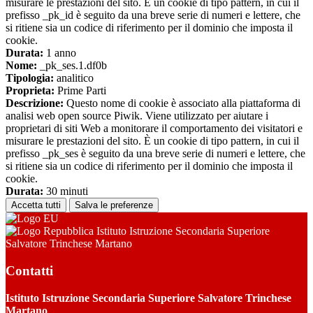
misurare le prestazioni del sito. È un cookie di tipo pattern, in cui il
prefisso _pk_id è seguito da una breve serie di numeri e lettere, che
si ritiene sia un codice di riferimento per il dominio che imposta il
cookie.
Durata:
1 anno
Nome:
_pk_ses.1.df0b
Tipologia:
analitico
Proprieta:
Prime Parti
Descrizione:
Questo nome di cookie è associato alla piattaforma di
analisi web open source Piwik. Viene utilizzato per aiutare i
proprietari di siti Web a monitorare il comportamento dei visitatori e
misurare le prestazioni del sito. È un cookie di tipo pattern, in cui il
prefisso _pk_ses è seguito da una breve serie di numeri e lettere, che
si ritiene sia un codice di riferimento per il dominio che imposta il
cookie.
Durata:
30 minuti
Accetta tutti
Salva le preferenze
Istituto Istruzione Secondaria Superiore
Salvatore Trinchese Martano
Contatti
Istituto Istruzione Secondaria Superiore Salvatore Trinchese
Martano