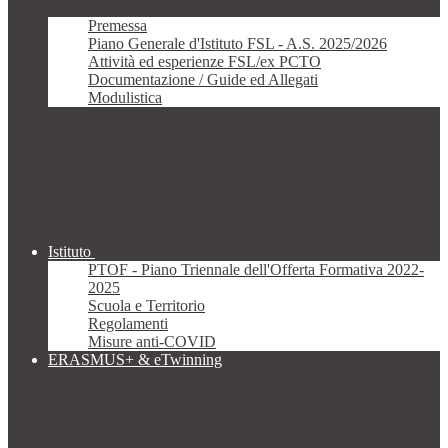
Premessa
Piano Generale d'Istituto FSL - A.S. 2025/2026
Attività ed esperienze FSL/ex PCTO
Documentazione / Guide ed Allegati
Modulistica
Istituto
PTOF - Piano Triennale dell'Offerta Formativa 2022-
2025
Scuola e Territorio
Regolamenti
Misure anti-COVID
ERASMUS+ & eTwinning