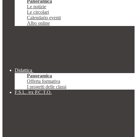
Panoramica
Le notizie
Le circolari
Calendario eventi
Albo online
Didattica
Panoramica
Offerta formativa
I progetti delle classi
F.S.L. /ex P.C.T.O.