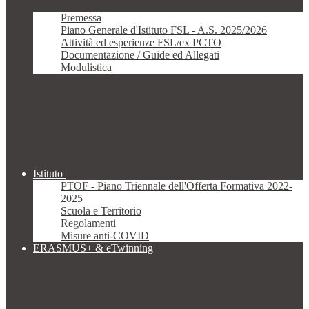
Premessa
Piano Generale d'Istituto FSL - A.S. 2025/2026
Attività ed esperienze FSL/ex PCTO
Documentazione / Guide ed Allegati
Modulistica
Istituto
PTOF - Piano Triennale dell'Offerta Formativa 2022-
2025
Scuola e Territorio
Regolamenti
Misure anti-COVID
ERASMUS+ & eTwinning