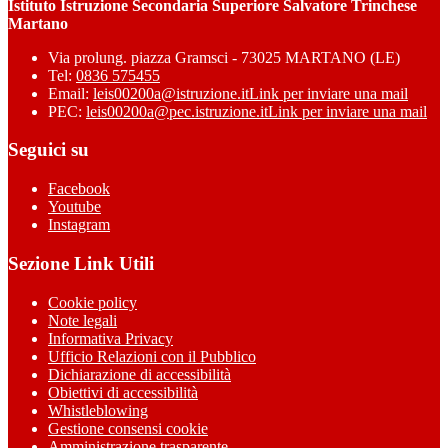
Istituto Istruzione Secondaria Superiore Salvatore Trinchese
Martano
Via prolung. piazza Gramsci - 73025 MARTANO (LE)
Tel:
0836 575455
Email:
leis00200a@istruzione.it
Link per inviare una mail
PEC:
leis00200a@pec.istruzione.it
Link per inviare una mail
Seguici su
Facebook
Youtube
Instagram
Sezione Link Utili
Cookie policy
Note legali
Informativa Privacy
Ufficio Relazioni con il Pubblico
Dichiarazione di accessibilità
Obiettivi di accessibilità
Whistleblowing
Gestione consensi cookie
Amministrazione trasparente