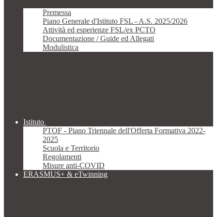
Premessa
Piano Generale d'Istituto FSL - A.S. 2025/2026
Attività ed esperienze FSL/ex PCTO
Documentazione / Guide ed Allegati
Modulistica
Istituto
PTOF - Piano Triennale dell'Offerta Formativa 2022-
2025
Scuola e Territorio
Regolamenti
Misure anti-COVID
ERASMUS+ & eTwinning