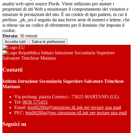
analisi web open source Piwik. Viene utilizzato per aiutare i
proprietari di siti Web a monitorare il comportamento dei visitatori e
misurare le prestazioni del sito. È un cookie di tipo pattern, in cui il
prefisso _pk_ses è seguito da una breve serie di numeri e lettere, che
si ritiene sia un codice di riferimento per il dominio che imposta il
cookie.
Durata:
30 minuti
Accetta tutti
Salva le preferenze
Istituto Istruzione Secondaria Superiore
Salvatore Trinchese Martano
Contatti
Istituto Istruzione Secondaria Superiore Salvatore Trinchese
Martano
Via prolung. piazza Gramsci - 73025 MARTANO (LE)
Tel:
0836 575455
Email:
leis00200a@istruzione.it
Link per inviare una mail
PEC:
leis00200a@pec.istruzione.it
Link per inviare una mail
Seguici su