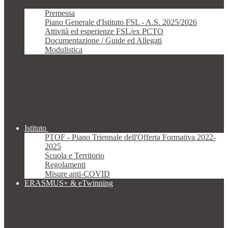
Premessa
Piano Generale d'Istituto FSL - A.S. 2025/2026
Attività ed esperienze FSL/ex PCTO
Documentazione / Guide ed Allegati
Modulistica
Istituto
PTOF - Piano Triennale dell'Offerta Formativa 2022-
2025
Scuola e Territorio
Regolamenti
Misure anti-COVID
ERASMUS+ & eTwinning