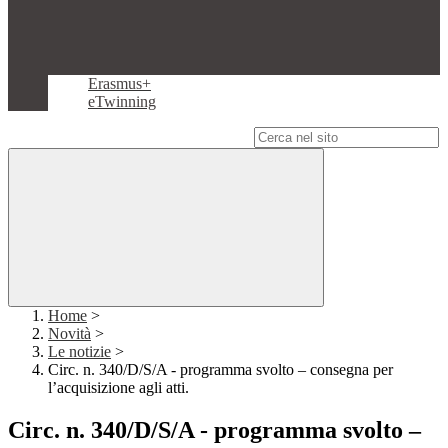
Erasmus+
eTwinning
Campo di ricerca per le pagine del sito
Home
>
Novità
>
Le notizie
>
Circ. n. 340/D/S/A - programma svolto – consegna per
l’acquisizione agli atti.
Circ. n. 340/D/S/A - programma svolto –