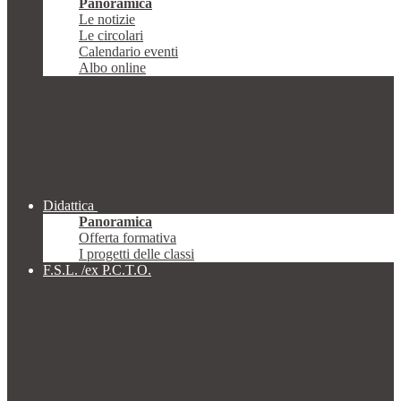
Panoramica
Le notizie
Le circolari
Calendario eventi
Albo online
Didattica
Panoramica
Offerta formativa
I progetti delle classi
F.S.L. /ex P.C.T.O.