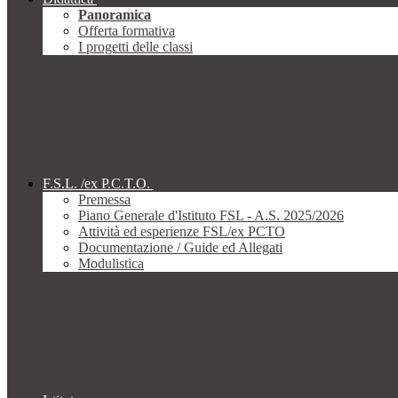
Panoramica
Offerta formativa
I progetti delle classi
F.S.L. /ex P.C.T.O.
Premessa
Piano Generale d'Istituto FSL - A.S. 2025/2026
Attività ed esperienze FSL/ex PCTO
Documentazione / Guide ed Allegati
Modulistica